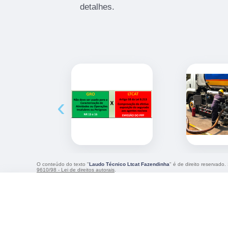
detalhes.
‹
O conteúdo do texto "
Laudo Técnico Ltcat Fazendinha
" é de direito reservado
9610/98 - Lei de direitos autorais
.