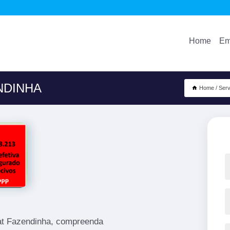
Home
Em
NDINHA
Home
Serv
cat Fazendinha, compreenda