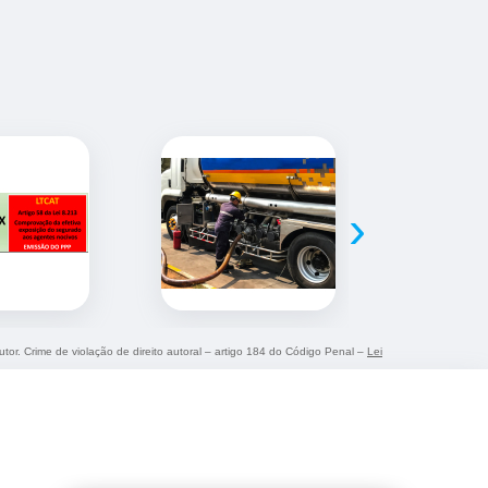
›
utor. Crime de violação de direito autoral – artigo 184 do Código Penal –
Lei