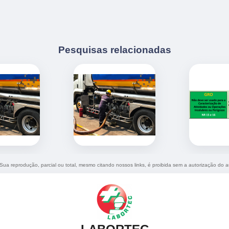
Pesquisas relacionadas
. Sua reprodução, parcial ou total, mesmo citando nossos links, é proibida sem a autorização do a