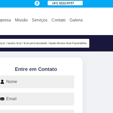
(41) 3222-0157
presa
Missão
Serviços
Contato
Galeria
iços
laudos ltcat
ltcat periculosidade
laudo técnico ltcat Fazendinha
Entre em Contato