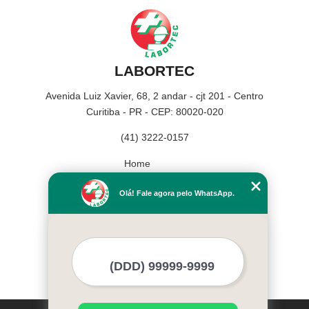
LABORTEC
Avenida Luiz Xavier, 68, 2 andar - cjt 201 - Centro
Curitiba - PR - CEP: 80020-020
(41) 3222-0157
Home
Empresa
Olá! Fale agora pelo WhatsApp.
Missão
Serviços
Contato
Mapa do site
Mais Serviços