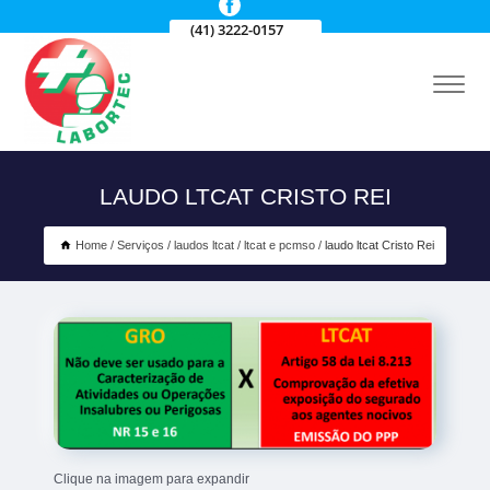
(41) 3222-0157
LAUDO LTCAT CRISTO REI
Home
Serviços
laudos ltcat
ltcat e pcmso
laudo ltcat Cristo Rei
Clique na imagem para expandir