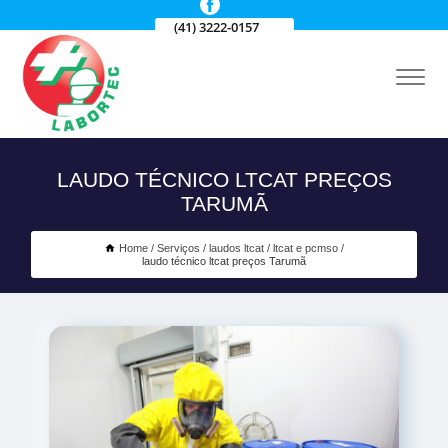
(41) 3222-0157
LAUDO TÉCNICO LTCAT PREÇOS
TARUMÃ
Home
Serviços
laudos ltcat
ltcat e pcmso
laudo técnico ltcat preços Tarumã