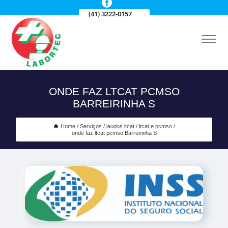
(41) 3222-0157
ONDE FAZ LTCAT PCMSO
BARREIRINHA S
Home
Serviços
laudos ltcat
ltcat e pcmso
onde faz ltcat pcmso Barreirinha S