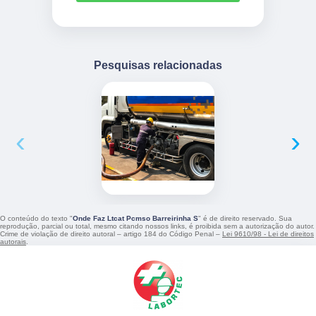
Pesquisas relacionadas
‹
›
O conteúdo do texto "
Onde Faz Ltcat Pcmso Barreirinha S
" é de direito reservado. Sua
reprodução, parcial ou total, mesmo citando nossos links, é proibida sem a autorização do autor.
Crime de violação de direito autoral – artigo 184 do Código Penal –
Lei 9610/98 - Lei de direitos
autorais
.