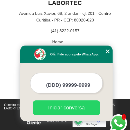
LABORTEC
Avenida Luiz Xavier, 68, 2 andar - cjt 201 - Centro
Curitiba - PR - CEP: 80020-020
(41) 3222-0157
Home
Empresa
Olá! Fale agora pelo WhatsApp.
Missão
Serviços
Contato
Mapa do site
Mais Serviços
O inteiro teor deste site está sujeito à proteção de direitos autorais. Copyright©
Iniciar conversa
LABORTEC (Lei 9610 de 19/02/1998)
1