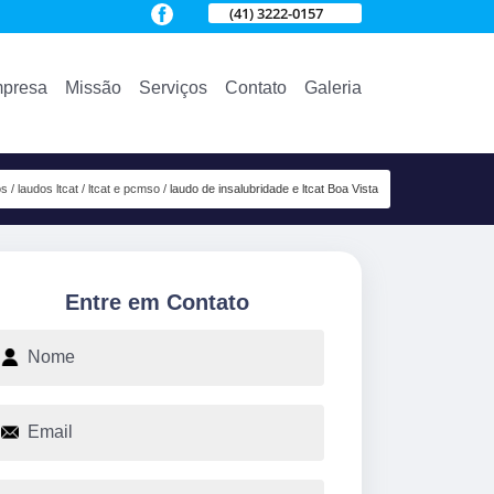
(41) 3222-0157
presa
Missão
Serviços
Contato
Galeria
os
laudos ltcat
ltcat e pcmso
laudo de insalubridade e ltcat Boa Vista
Entre em Contato