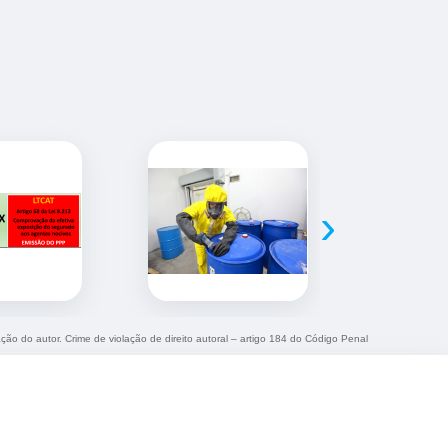
›
ação do autor. Crime de violação de direito autoral – artigo 184 do Código Penal