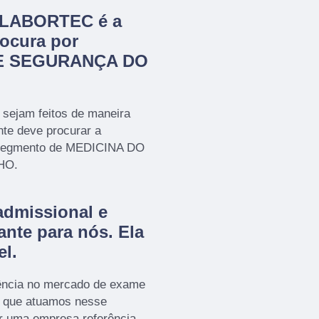
a LABORTEC é a
ocura por
E SEGURANÇA DO
 sejam feitos de maneira
nte deve procurar a
segmento de MEDICINA DO
HO.
admissional e
ante para nós. Ela
el.
ência no mercado de exame
a que atuamos nesse
r uma empresa referência