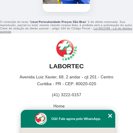
O conteúdo do texto "
Ltcat Periculosidade Preços São Braz
" é de direito reservado. Sua
reprodução, parcial ou total, mesmo citando nossos links, é proibida sem a autorização do autor.
Crime de violação de direito autoral – artigo 184 do Código Penal –
Lei 9610/98 - Lei de direitos
autorais
.
LABORTEC
Avenida Luiz Xavier, 68, 2 andar - cjt 201 - Centro
Curitiba - PR - CEP: 80020-020
(41) 3222-0157
Home
Empresa
Olá! Fale agora pelo WhatsApp.
Missão
Serviços