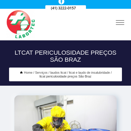
(41) 3222-0157
LTCAT PERICULOSIDADE PREÇOS
SÃO BRAZ
Home
Serviços
laudos ltcat
ltcat e laudo de insalubridade
ltcat periculosidade preços São Braz