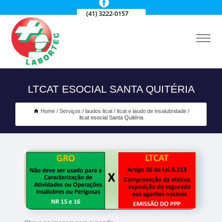
(41) 3222-0157
LTCAT ESOCIAL SANTA QUITÉRIA
Home
Serviços
laudos ltcat
ltcat e laudo de insalubridade
ltcat esocial Santa Quitéria