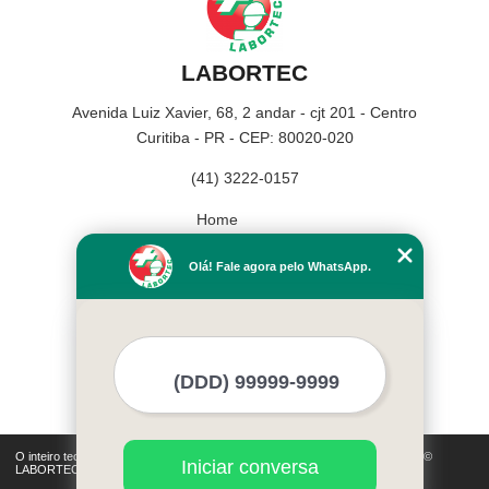
LABORTEC
Avenida Luiz Xavier, 68, 2 andar - cjt 201 - Centro
Curitiba - PR - CEP: 80020-020
(41) 3222-0157
Home
Empresa
Olá! Fale agora pelo WhatsApp.
Missão
Serviços
Contato
Mapa do site
Mais Serviços
O inteiro teor deste site está sujeito à proteção de direitos autorais. Copyright©
Iniciar conversa
LABORTEC (Lei 9610 de 19/02/1998)