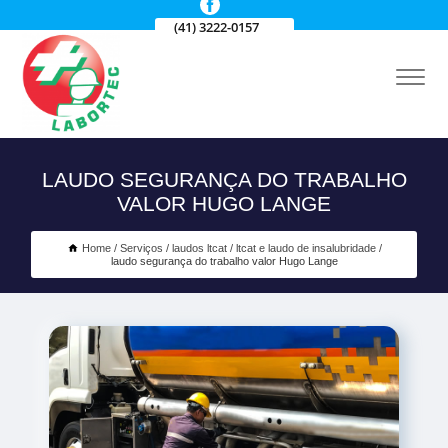
(41) 3222-0157
LAUDO SEGURANÇA DO TRABALHO
VALOR HUGO LANGE
Home
Serviços
laudos ltcat
ltcat e laudo de insalubridade
laudo segurança do trabalho valor Hugo Lange