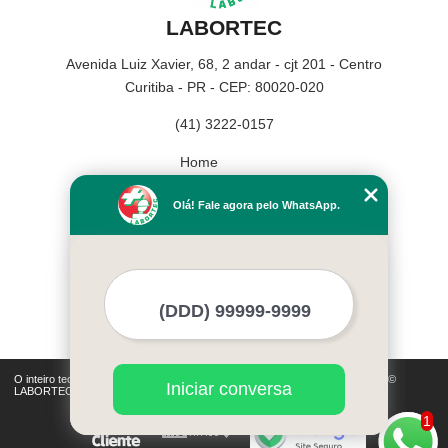
LABORTEC
Avenida Luiz Xavier, 68, 2 andar - cjt 201 - Centro
Curitiba - PR - CEP: 80020-020
(41) 3222-0157
Home
Empresa
Olá! Fale agora pelo WhatsApp.
Missão
Serviços
Contato
Mapa do site
Mais Serviços
O inteiro teor deste site está sujeito à proteção de direitos autorais. Copyright©
Iniciar conversa
LABORTEC (Lei 9610 de 19/02/1998)
1