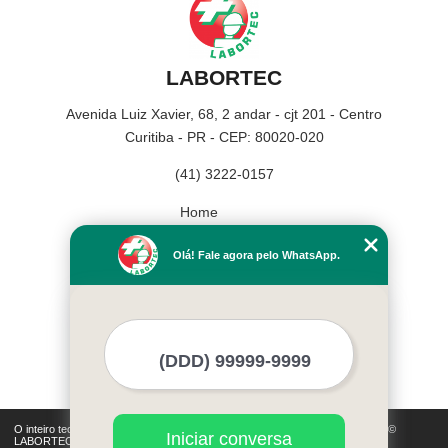
LABORTEC
Avenida Luiz Xavier, 68, 2 andar - cjt 201 - Centro
Curitiba - PR - CEP: 80020-020
(41) 3222-0157
Home
Empresa
Olá! Fale agora pelo WhatsApp.
Missão
Serviços
Contato
Mapa do site
Mais Serviços
O inteiro teor deste site está sujeito à proteção de direitos autorais. Copyright©
Iniciar conversa
LABORTEC (Lei 9610 de 19/02/1998)