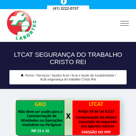
(41) 3222-0157
LTCAT SEGURANÇA DO TRABALHO
CRISTO REI
Home
Serviços
laudos ltcat
ltcat e laudo de insalubridade
ltcat segurança do trabalho Cristo Rei