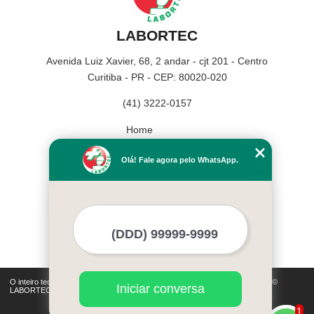
LABORTEC
Avenida Luiz Xavier, 68, 2 andar - cjt 201 - Centro
Curitiba - PR - CEP: 80020-020
(41) 3222-0157
Home
Empresa
Olá! Fale agora pelo WhatsApp.
Missão
Serviços
Contato
Mapa do site
Mais Serviços
O inteiro teor deste site está sujeito à proteção de direitos autorais. Copyright©
Iniciar conversa
LABORTEC (Lei 9610 de 19/02/1998)
1