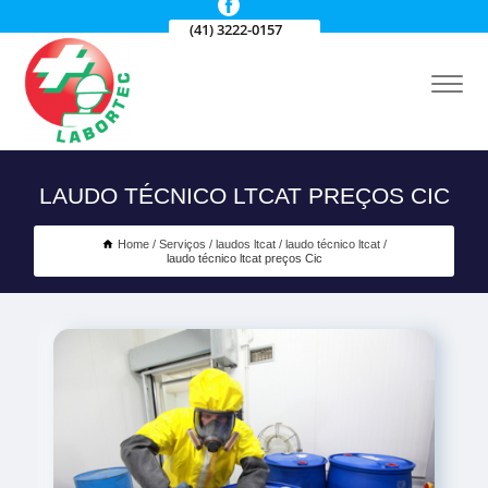
(41) 3222-0157
LAUDO TÉCNICO LTCAT PREÇOS CIC
Home
Serviços
laudos ltcat
laudo técnico ltcat
laudo técnico ltcat preços Cic