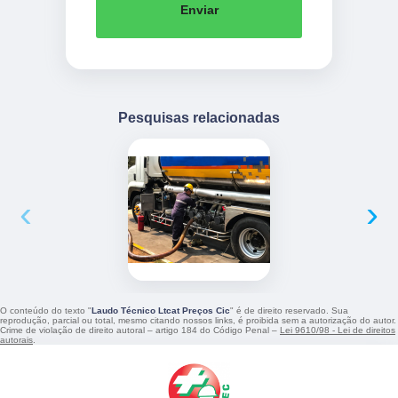
Enviar
Pesquisas relacionadas
‹
›
O conteúdo do texto "
Laudo Técnico Ltcat Preços Cic
" é de direito reservado. Sua
reprodução, parcial ou total, mesmo citando nossos links, é proibida sem a autorização do autor.
Crime de violação de direito autoral – artigo 184 do Código Penal –
Lei 9610/98 - Lei de direitos
autorais
.