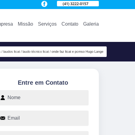
(41) 3222-0157
presa
Missão
Serviços
Contato
Galeria
s
laudos ltcat
laudo técnico ltcat
onde faz ltcat e pcmso Hugo Lange
Entre em Contato