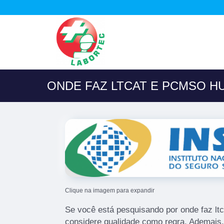
ONDE FAZ LTCAT E PCMSO H
Clique na imagem para expandir
Se você está pesquisando por onde faz lt
considere qualidade como regra. Ademais,