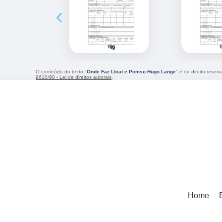
‹
O conteúdo do texto "
Onde Faz Ltcat e Pcmso Hugo Lange
" é de direito reser
9610/98 - Lei de direitos autorais
.
Home