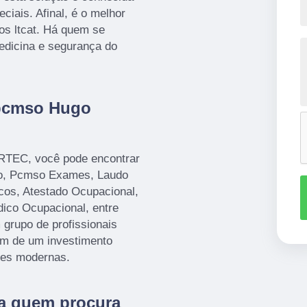
ciais. Afinal, é o melhor
os ltcat. Há quem se
edicina e segurança do
 pcmso Hugo
ORTEC, você pode encontrar
o, Pcmso Exames, Laudo
cos, Atestado Ocupacional,
ico Ocupacional, entre
 grupo de profissionais
lém de um investimento
ões modernas.
ra quem procura