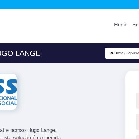
Home
Em
UGO LANGE
Home
Serviço
cat e pcmso Hugo Lange,
 esta solução é conhecida