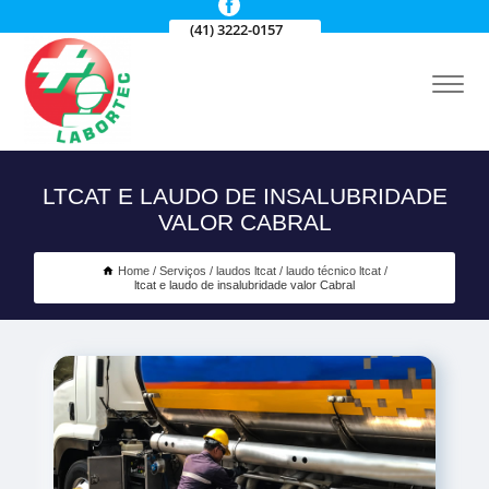
(41) 3222-0157
LTCAT E LAUDO DE INSALUBRIDADE
VALOR CABRAL
Home
Serviços
laudos ltcat
laudo técnico ltcat
ltcat e laudo de insalubridade valor Cabral