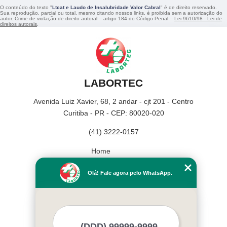
O conteúdo do texto "
Ltcat e Laudo de Insalubridade Valor Cabral
" é de direito reservado.
Sua reprodução, parcial ou total, mesmo citando nossos links, é proibida sem a autorização do
autor. Crime de violação de direito autoral – artigo 184 do Código Penal –
Lei 9610/98 - Lei de
direitos autorais
.
LABORTEC
Avenida Luiz Xavier, 68, 2 andar - cjt 201 - Centro
Curitiba - PR - CEP: 80020-020
(41) 3222-0157
Home
Empresa
Olá! Fale agora pelo WhatsApp.
Missão
Serviços
Contato
Mapa do site
Mais Serviços