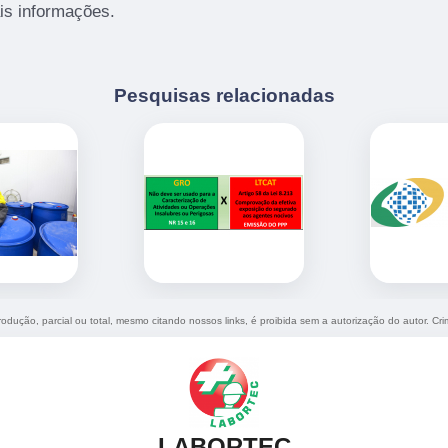
is informações.
Pesquisas relacionadas
produção, parcial ou total, mesmo citando nossos links, é proibida sem a autorização do autor. Cr
LABORTEC