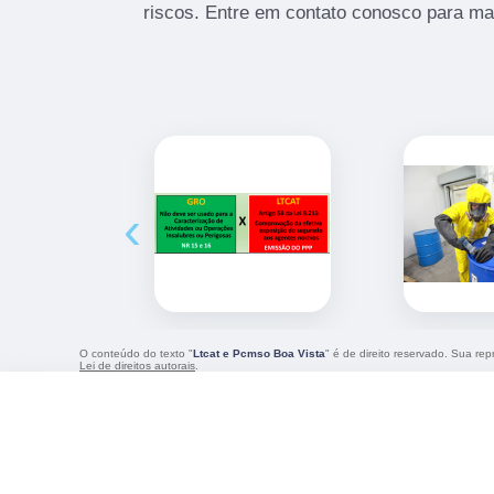
riscos. Entre em contato conosco para ma
‹
O conteúdo do texto "
Ltcat e Pcmso Boa Vista
" é de direito reservado. Sua re
Lei de direitos autorais
.