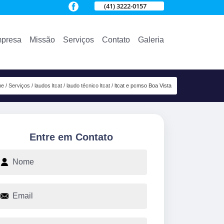
(41) 3222-0157
presa
Missão
Serviços
Contato
Galeria
me
Serviços
laudos ltcat
laudo técnico ltcat
ltcat e pcmso Boa Vista
Entre em Contato