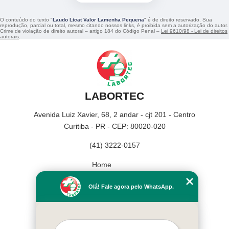
O conteúdo do texto "
Laudo Ltcat Valor Lamenha Pequena
" é de direito reservado. Sua
reprodução, parcial ou total, mesmo citando nossos links, é proibida sem a autorização do autor.
Crime de violação de direito autoral – artigo 184 do Código Penal –
Lei 9610/98 - Lei de direitos
autorais
.
LABORTEC
Avenida Luiz Xavier, 68, 2 andar - cjt 201 - Centro
Curitiba - PR - CEP: 80020-020
(41) 3222-0157
Home
Empresa
Olá! Fale agora pelo WhatsApp.
Missão
Serviços
Contato
Mapa do site