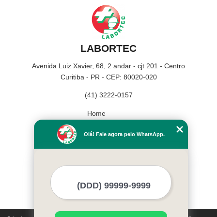
LABORTEC
Avenida Luiz Xavier, 68, 2 andar - cjt 201 - Centro
Curitiba - PR - CEP: 80020-020
(41) 3222-0157
Home
Empresa
Olá! Fale agora pelo WhatsApp.
Missão
Serviços
Contato
Mapa do site
Mais Serviços