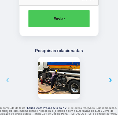
Enviar
Pesquisas relacionadas
‹
›
O conteúdo do texto "
Laudo Ltcat Preços Alto da XV
" é de direito reservado. Sua reprodução,
parcial ou total, mesmo citando nossos links, é proibida sem a autorização do autor. Crime de
violação de direito autoral – artigo 184 do Código Penal –
Lei 9610/98 - Lei de direitos autorais
.