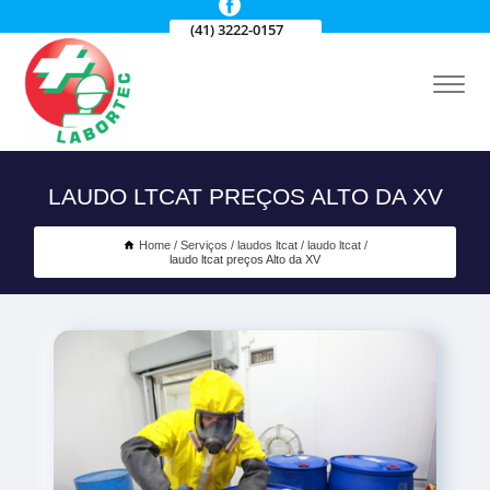
(41) 3222-0157
LAUDO LTCAT PREÇOS ALTO DA XV
Home
Serviços
laudos ltcat
laudo ltcat
laudo ltcat preços Alto da XV