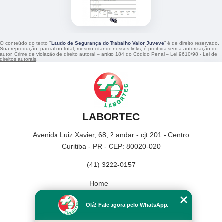
O conteúdo do texto "
Laudo de Segurança do Trabalho Valor Juveve
" é de direito reservado.
Sua reprodução, parcial ou total, mesmo citando nossos links, é proibida sem a autorização do
autor. Crime de violação de direito autoral – artigo 184 do Código Penal –
Lei 9610/98 - Lei de
direitos autorais
.
LABORTEC
Avenida Luiz Xavier, 68, 2 andar - cjt 201 - Centro
Curitiba - PR - CEP: 80020-020
(41) 3222-0157
Home
Empresa
Olá! Fale agora pelo WhatsApp.
Missão
Serviços