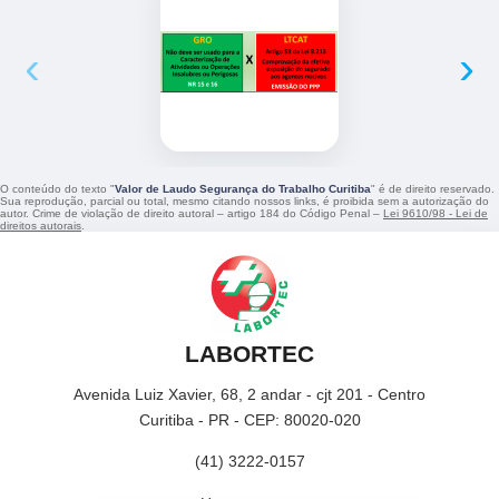
‹
›
O conteúdo do texto "
Valor de Laudo Segurança do Trabalho Curitiba
" é de direito reservado.
Sua reprodução, parcial ou total, mesmo citando nossos links, é proibida sem a autorização do
autor. Crime de violação de direito autoral – artigo 184 do Código Penal –
Lei 9610/98 - Lei de
direitos autorais
.
LABORTEC
Avenida Luiz Xavier, 68, 2 andar - cjt 201 - Centro
Curitiba - PR - CEP: 80020-020
(41) 3222-0157