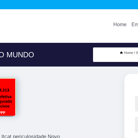
Home
Em
VO MUNDO
Home
S
 ltcat periculosidade Novo