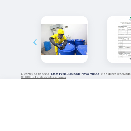
‹
O conteúdo do texto "
Ltcat Periculosidade Novo Mundo
" é de direito reservad
9610/98 - Lei de direitos autorais
.