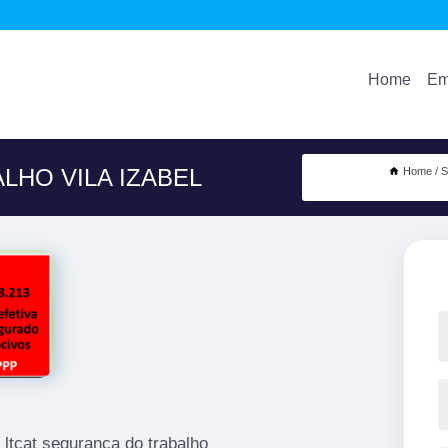
Home
Em
LHO VILA IZABEL
Home
S
ltcat segurança do trabalho