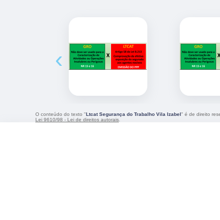
‹
O conteúdo do texto "
Ltcat Segurança do Trabalho Vila Izabel
" é de direito re
Lei 9610/98 - Lei de direitos autorais
.