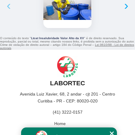
‹
›
O conteúdo do texto "
Ltcat Insalubridade Valor Alto da XV
" é de direito reservado. Sua
reprodução, parcial ou total, mesmo citando nossos links, é proibida sem a autorização do autor.
Crime de violação de direito autoral – artigo 184 do Código Penal –
Lei 9610/98 - Lei de direitos
autorais
.
LABORTEC
Avenida Luiz Xavier, 68, 2 andar - cjt 201 - Centro
Curitiba - PR - CEP: 80020-020
(41) 3222-0157
Home
Empresa