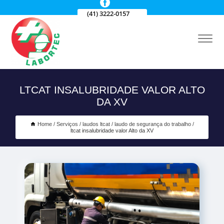
(41) 3222-0157
LTCAT INSALUBRIDADE VALOR ALTO
DA XV
Home
Serviços
laudos ltcat
laudo de segurança do trabalho
ltcat insalubridade valor Alto da XV