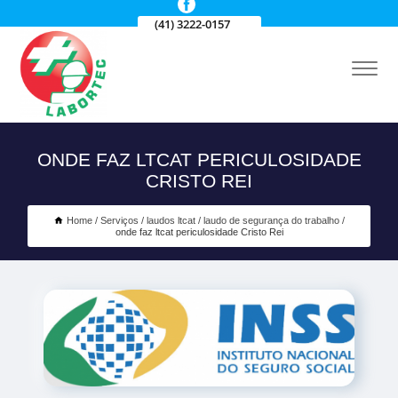
(41) 3222-0157
ONDE FAZ LTCAT PERICULOSIDADE
CRISTO REI
Home
Serviços
laudos ltcat
laudo de segurança do trabalho
onde faz ltcat periculosidade Cristo Rei