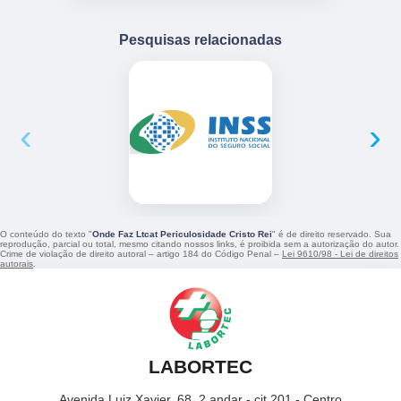
Pesquisas relacionadas
‹
›
O conteúdo do texto "
Onde Faz Ltcat Periculosidade Cristo Rei
" é de direito reservado. Sua
reprodução, parcial ou total, mesmo citando nossos links, é proibida sem a autorização do autor.
Crime de violação de direito autoral – artigo 184 do Código Penal –
Lei 9610/98 - Lei de direitos
autorais
.
LABORTEC
Avenida Luiz Xavier, 68, 2 andar - cjt 201 - Centro