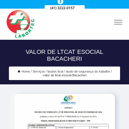
(41) 3222-0157
VALOR DE LTCAT ESOCIAL
BACACHERI
Home
Serviços
laudos ltcat
laudo de segurança do trabalho
valor de ltcat esocial Bacacheri