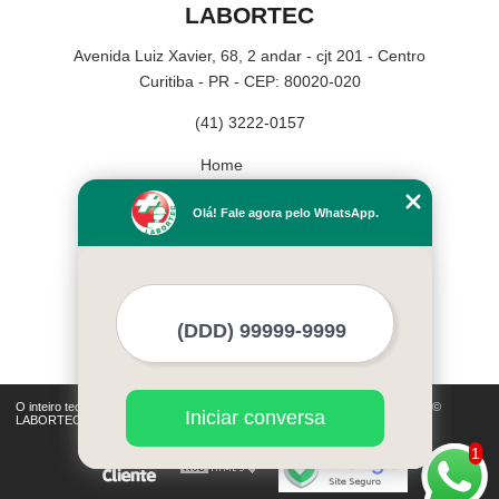
LABORTEC
Avenida Luiz Xavier, 68, 2 andar - cjt 201 - Centro
Curitiba - PR - CEP: 80020-020
(41) 3222-0157
Home
Empresa
Olá! Fale agora pelo WhatsApp.
Missão
Serviços
Contato
Mapa do site
Mais Serviços
O inteiro teor deste site está sujeito à proteção de direitos autorais. Copyright©
Iniciar conversa
LABORTEC (Lei 9610 de 19/02/1998)
1