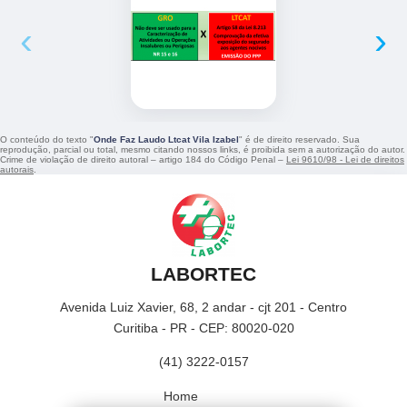
‹
›
O conteúdo do texto "
Onde Faz Laudo Ltcat Vila Izabel
" é de direito reservado. Sua
reprodução, parcial ou total, mesmo citando nossos links, é proibida sem a autorização do autor.
Crime de violação de direito autoral – artigo 184 do Código Penal –
Lei 9610/98 - Lei de direitos
autorais
.
LABORTEC
Avenida Luiz Xavier, 68, 2 andar - cjt 201 - Centro
Curitiba - PR - CEP: 80020-020
(41) 3222-0157
Home