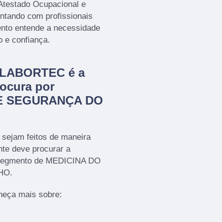
Atestado Ocupacional e
tando com profissionais
ento entende a necessidade
o e confiança.
a LABORTEC é a
ocura por
E SEGURANÇA DO
 sejam feitos de maneira
nte deve procurar a
segmento de MEDICINA DO
HO.
heça mais sobre: