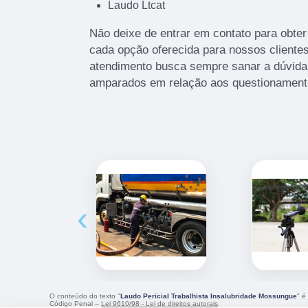
Laudo Ltcat
Não deixe de entrar em contato para obte
cada opção oferecida para nossos client
atendimento busca sempre sanar a dúvida 
amparados em relação aos questionament
‹
O conteúdo do texto "
Laudo Pericial Trabalhista Insalubridade Mossungue
" é
Código Penal –
Lei 9610/98 - Lei de direitos autorais
.