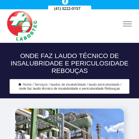
(41) 3222-0157
ONDE FAZ LAUDO TÉCNICO DE
INSALUBRIDADE E PERICULOSIDADE
REBOUÇAS
Home
Serviços
laudos de insalubridade
laudo periculosidade
onde faz laudo técnico de insalubridade e periculosidade Rebouças