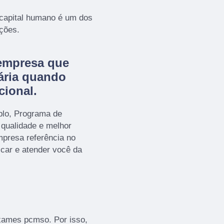
 capital humano é um dos
ações.
empresa que
ária quando
cional.
plo, Programa de
 qualidade e melhor
presa referência no
icar e atender você da
exames pcmso. Por isso,