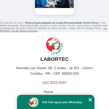
O conteúdo do texto "
Clínica Especializada em Laudo Periculosidade Centro Civico
" é de
direito reservado. Sua reprodução, parcial ou total, mesmo citando nossos links, é proibida sem
a autorização do autor. Crime de violação de direito autoral – artigo 184 do Código Penal –
Lei
9610/98 - Lei de direitos autorais
.
LABORTEC
Avenida Luiz Xavier, 68, 2 andar - cjt 201 - Centro
Curitiba - PR - CEP: 80020-020
(41) 3222-0157
Home
Empresa
Olá! Fale agora pelo WhatsApp.
Missão
Serviços