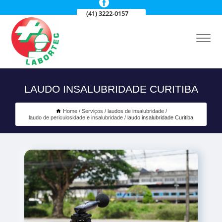
(41) 3222-0157
LAUDO INSALUBRIDADE CURITIBA
Home
Serviços
laudos de insalubridade
laudo de periculosidade e insalubridade
laudo insalubridade Curitiba