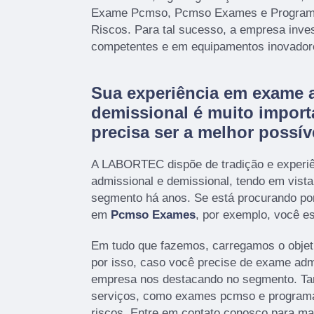
Exame Pcmso, Pcmso Exames e Programa
Riscos. Para tal sucesso, a empresa inves
competentes e em equipamentos inovador
Sua experiência em exame 
demissional é muito import
precisa ser a melhor possív
A LABORTEC dispõe de tradição e experi
admissional e demissional, tendo em vist
segmento há anos. Se está procurando po
em
Pcmso Exames
, por exemplo, você es
Em tudo que fazemos, carregamos o objet
por isso, caso você precise de exame adm
empresa nos destacando no segmento. T
serviços, como exames pcmso e programa
riscos. Entre em contato conosco para ma