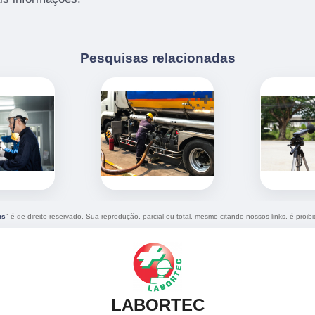
Pesquisas relacionadas
ns
" é de direito reservado. Sua reprodução, parcial ou total, mesmo citando nossos links, é proib
LABORTEC