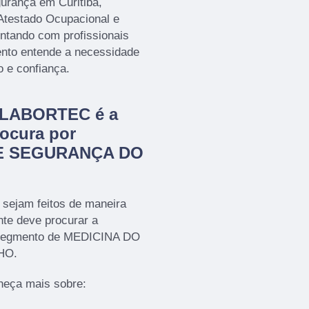
urança em Curitiba,
Atestado Ocupacional e
tando com profissionais
ento entende a necessidade
o e confiança.
a LABORTEC é a
ocura por
E SEGURANÇA DO
 sejam feitos de maneira
nte deve procurar a
segmento de MEDICINA DO
HO.
heça mais sobre: