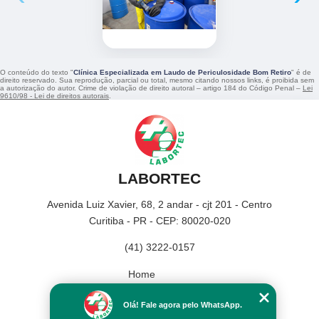
O conteúdo do texto "
Clínica Especializada em Laudo de Periculosidade Bom Retiro
" é de
direito reservado. Sua reprodução, parcial ou total, mesmo citando nossos links, é proibida sem
a autorização do autor. Crime de violação de direito autoral – artigo 184 do Código Penal –
Lei
9610/98 - Lei de direitos autorais
.
LABORTEC
Avenida Luiz Xavier, 68, 2 andar - cjt 201 - Centro
Curitiba - PR - CEP: 80020-020
(41) 3222-0157
Home
Empresa
Olá! Fale agora pelo WhatsApp.
Missão