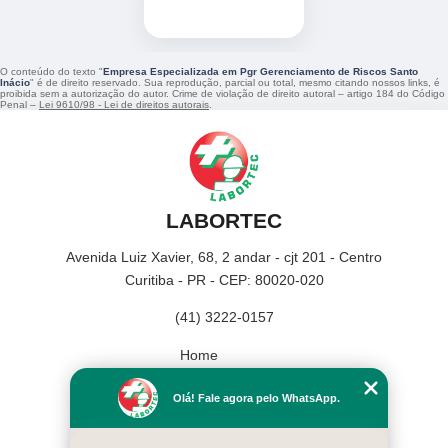
O conteúdo do texto "
Empresa Especializada em Pgr Gerenciamento de Riscos Santo
Inácio
" é de direito reservado. Sua reprodução, parcial ou total, mesmo citando nossos links, é
proibida sem a autorização do autor. Crime de violação de direito autoral – artigo 184 do Código
Penal –
Lei 9610/98 - Lei de direitos autorais
.
LABORTEC
Avenida Luiz Xavier, 68, 2 andar - cjt 201 - Centro
Curitiba - PR - CEP: 80020-020
(41) 3222-0157
Home
Empresa
Olá! Fale agora pelo WhatsApp.
Missão
Serviços
Contato