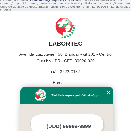
O conteúdo do texto "
Onde Tem Pgr Segurança Bom Retiro
" é de direito reservado. Sua
reprodução, parcial ou total, mesmo citando nossos links, é proibida sem a autorização do autor.
Crime de violação de direito autoral – artigo 184 do Código Penal –
Lei 9610/98 - Lei de direitos
autorais
.
LABORTEC
Avenida Luiz Xavier, 68, 2 andar - cjt 201 - Centro
Curitiba - PR - CEP: 80020-020
(41) 3222-0157
Home
Empresa
Olá! Fale agora pelo WhatsApp.
Missão
Serviços
Contato
Mapa do site
Mais Serviços