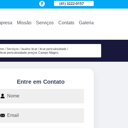
(41) 3222-0157
presa
Missão
Serviços
Contato
Galeria
me
Serviços
laudos ltcat
ltcat periculosidade
ltcat periculosidade preços Campo Magro,
Entre em Contato