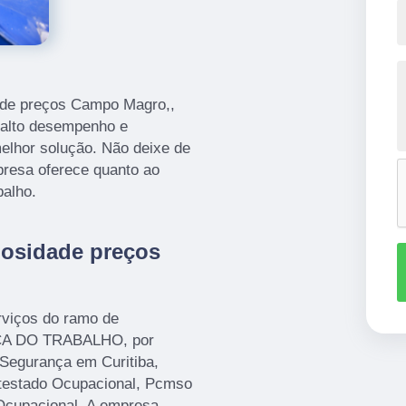
dade preços Campo Magro,,
 alto desempenho e
lhor solução. Não deixe de
presa oferece quanto ao
balho.
ulosidade preços
rviços do ramo de
A DO TRABALHO, por
 Segurança em Curitiba,
testado Ocupacional, Pcmso
Ocupacional. A empresa