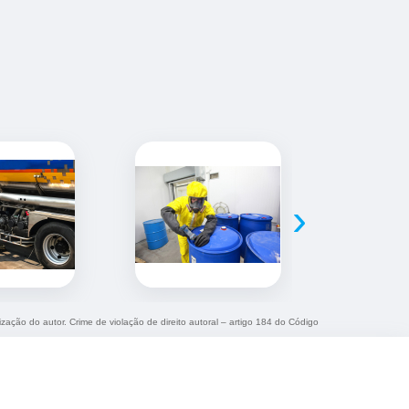
›
ização do autor. Crime de violação de direito autoral – artigo 184 do Código