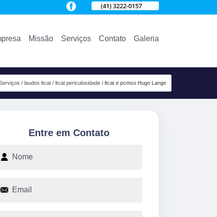
(41) 3222-0157
presa
Missão
Serviços
Contato
Galeria
Serviços
laudos ltcat
ltcat periculosidade
ltcat e pcmso Hugo Lange
Entre em Contato