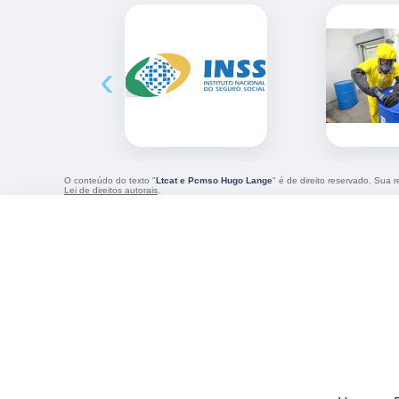
‹
O conteúdo do texto "
Ltcat e Pcmso Hugo Lange
" é de direito reservado. Sua 
Lei de direitos autorais
.