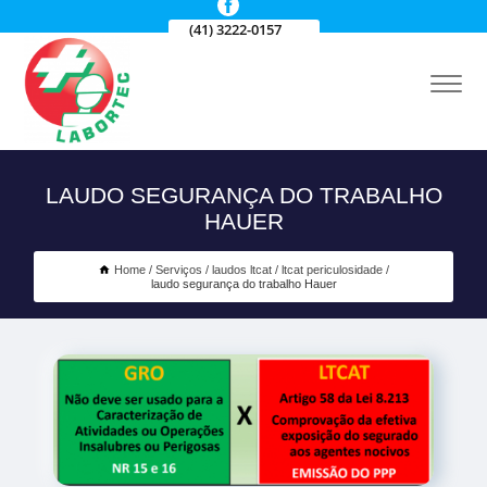
(41) 3222-0157
LAUDO SEGURANÇA DO TRABALHO
HAUER
Home
Serviços
laudos ltcat
ltcat periculosidade
laudo segurança do trabalho Hauer