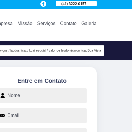
(41) 3222-0157
presa
Missão
Serviços
Contato
Galeria
viços
laudos ltcat
ltcat esocial
valor de laudo técnico ltcat Boa Vista
Entre em Contato