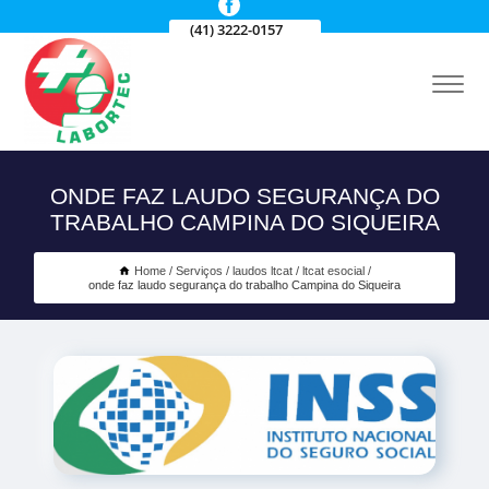
(41) 3222-0157
ONDE FAZ LAUDO SEGURANÇA DO
TRABALHO CAMPINA DO SIQUEIRA
Home
Serviços
laudos ltcat
ltcat esocial
onde faz laudo segurança do trabalho Campina do Siqueira