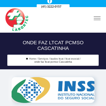
(41) 3222-0157
ONDE FAZ LTCAT PCMSO
CASCATINHA
Home
Serviços
laudos ltcat
ltcat esocial
onde faz ltcat pcmso Cascatinha