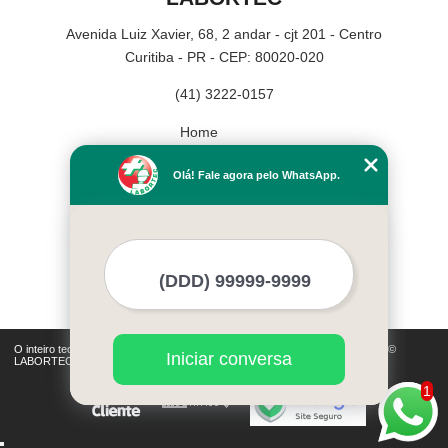
Avenida Luiz Xavier, 68, 2 andar - cjt 201 - Centro
Curitiba - PR - CEP: 80020-020
(41) 3222-0157
Home
Empresa
Olá! Fale agora pelo WhatsApp.
Missão
Serviços
Contato
Mapa do site
Mais Serviços
O inteiro teor deste site está sujeito à proteção de direitos autorais. Copyright©
Iniciar conversa
LABORTEC (Lei 9610 de 19/02/1998)
1