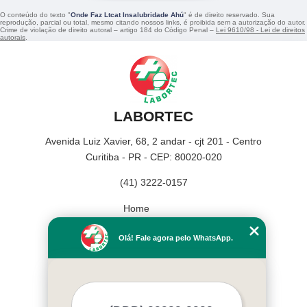
O conteúdo do texto "
Onde Faz Ltcat Insalubridade Ahú
" é de direito reservado. Sua
reprodução, parcial ou total, mesmo citando nossos links, é proibida sem a autorização do autor.
Crime de violação de direito autoral – artigo 184 do Código Penal –
Lei 9610/98 - Lei de direitos
autorais
.
LABORTEC
Avenida Luiz Xavier, 68, 2 andar - cjt 201 - Centro
Curitiba - PR - CEP: 80020-020
(41) 3222-0157
Home
Empresa
Olá! Fale agora pelo WhatsApp.
Missão
Serviços
Contato
Mapa do site
Mais Serviços