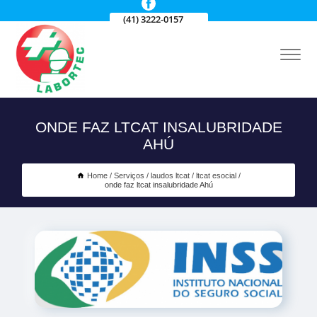
(41) 3222-0157
ONDE FAZ LTCAT INSALUBRIDADE
AHÚ
Home
Serviços
laudos ltcat
ltcat esocial
onde faz ltcat insalubridade Ahú