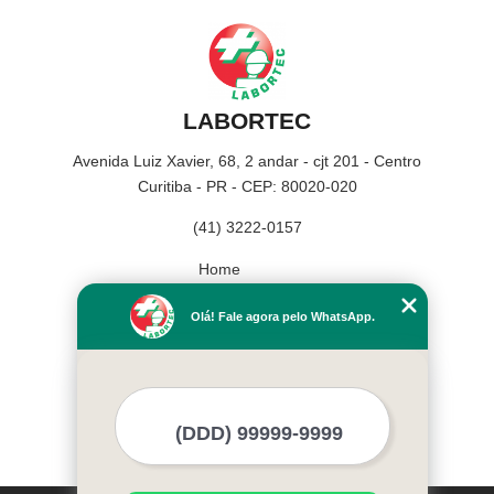
LABORTEC
Avenida Luiz Xavier, 68, 2 andar - cjt 201 - Centro
Curitiba - PR - CEP: 80020-020
(41) 3222-0157
Home
Empresa
Olá! Fale agora pelo WhatsApp.
Missão
Serviços
Contato
Mapa do site
Mais Serviços