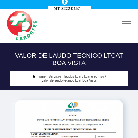
(41) 3222-0157
VALOR DE LAUDO TÉCNICO LTCAT
BOA VISTA
Home
Serviços
laudos ltcat
ltcat e pcmso
valor de laudo técnico ltcat Boa Vista