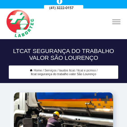
(41) 3222-0157
LTCAT SEGURANÇA DO TRABALHO
VALOR SÃO LOURENÇO
Home
Serviços
laudos ltcat
ltcat e pcmso
ltcat segurança do trabalho valor São Lourenço