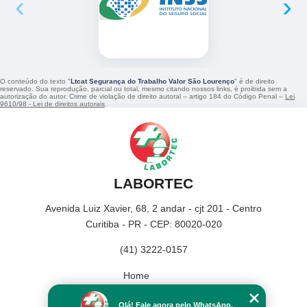
‹
›
O conteúdo do texto "
Ltcat Segurança do Trabalho Valor São Lourenço
" é de direito
reservado. Sua reprodução, parcial ou total, mesmo citando nossos links, é proibida sem a
autorização do autor. Crime de violação de direito autoral – artigo 184 do Código Penal –
Lei
9610/98 - Lei de direitos autorais
.
LABORTEC
Avenida Luiz Xavier, 68, 2 andar - cjt 201 - Centro
Curitiba - PR - CEP: 80020-020
(41) 3222-0157
Home
Empresa
Olá! Fale agora pelo WhatsApp.
Missão