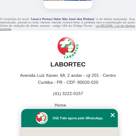
O conteúdo do texto "
Ltcat e Pcmso Valor São José dos Pinhais
" é de direito reservado. Sua
reprodução, parcial ou total, mesmo citando nossos links, é proibida sem a autorização do autor.
Crime de violação de direito autoral – artigo 184 do Código Penal –
Lei 9610/98 - Lei de direitos
autorais
.
LABORTEC
Avenida Luiz Xavier, 68, 2 andar - cjt 201 - Centro
Curitiba - PR - CEP: 80020-020
(41) 3222-0157
Home
Empresa
Olá! Fale agora pelo WhatsApp.
Missão
Serviços
Contato