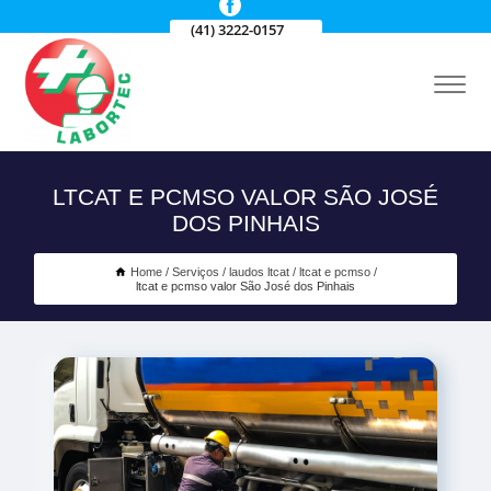
(41) 3222-0157
LTCAT E PCMSO VALOR SÃO JOSÉ
DOS PINHAIS
Home
Serviços
laudos ltcat
ltcat e pcmso
ltcat e pcmso valor São José dos Pinhais