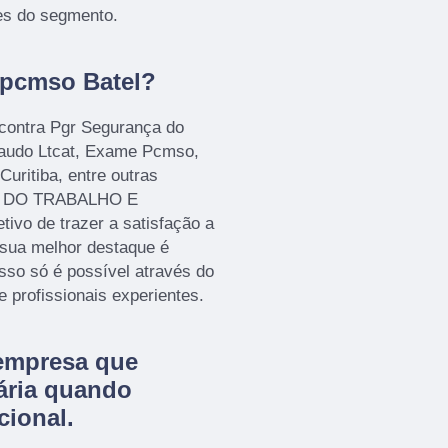
ões do segmento.
e pcmso Batel?
ontra Pgr Segurança do
Laudo Ltcat, Exame Pcmso,
uritiba, entre outras
NA DO TRABALHO E
 de trazer a satisfação a
 sua melhor destaque é
sso só é possível através do
profissionais experientes.
empresa que
ária quando
cional.