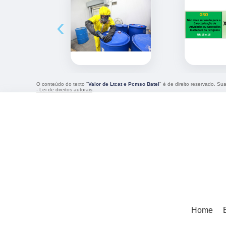
‹
O conteúdo do texto "
Valor de Ltcat e Pcmso Batel
" é de direito reservado. Su
- Lei de direitos autorais
.
Home