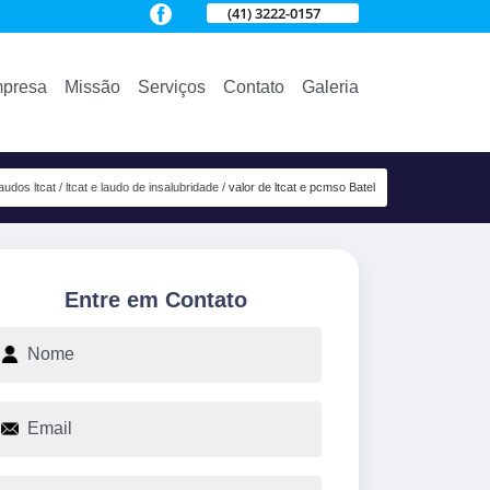
(41) 3222-0157
presa
Missão
Serviços
Contato
Galeria
laudos ltcat
ltcat e laudo de insalubridade
valor de ltcat e pcmso Batel
Entre em Contato