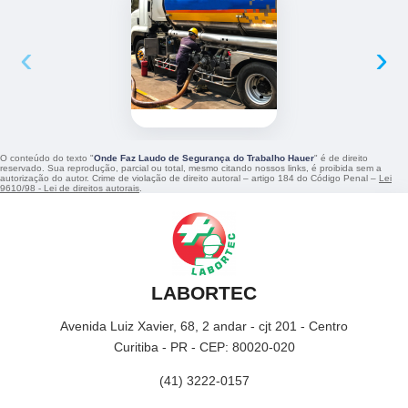
‹
›
O conteúdo do texto "
Onde Faz Laudo de Segurança do Trabalho Hauer
" é de direito
reservado. Sua reprodução, parcial ou total, mesmo citando nossos links, é proibida sem a
autorização do autor. Crime de violação de direito autoral – artigo 184 do Código Penal –
Lei
9610/98 - Lei de direitos autorais
.
LABORTEC
Avenida Luiz Xavier, 68, 2 andar - cjt 201 - Centro
Curitiba - PR - CEP: 80020-020
(41) 3222-0157