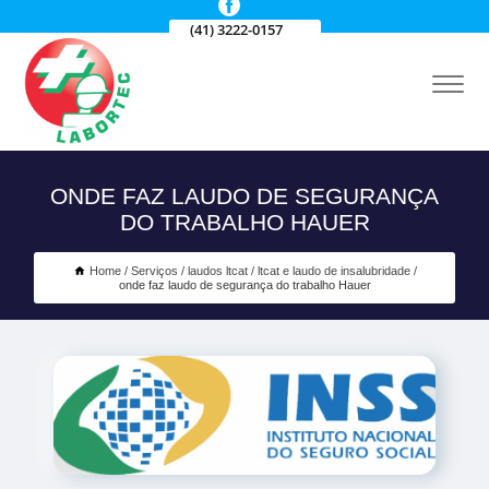
(41) 3222-0157
ONDE FAZ LAUDO DE SEGURANÇA
DO TRABALHO HAUER
Home
Serviços
laudos ltcat
ltcat e laudo de insalubridade
onde faz laudo de segurança do trabalho Hauer