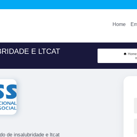
Home
Em
RIDADE E LTCAT
Home
o
o de insalubridade e ltcat