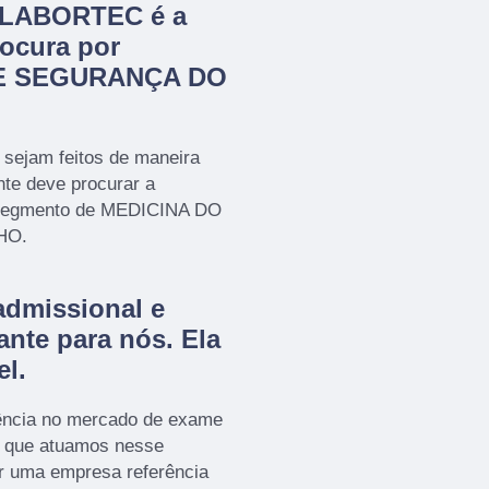
a LABORTEC é a
ocura por
E SEGURANÇA DO
 sejam feitos de maneira
nte deve procurar a
segmento de MEDICINA DO
HO.
admissional e
ante para nós. Ela
el.
ência no mercado de exame
a que atuamos nesse
r uma empresa referência