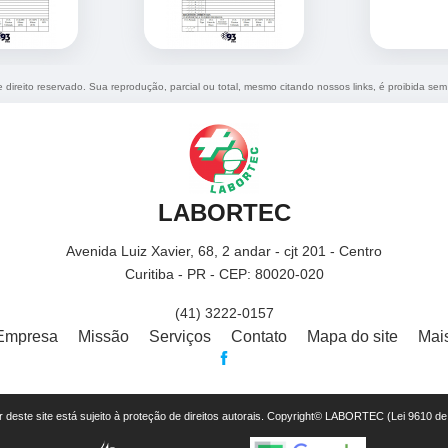
e direito reservado. Sua reprodução, parcial ou total, mesmo citando nossos links, é proibida sem 
LABORTEC
Avenida Luiz Xavier, 68, 2 andar - cjt 201 - Centro
Curitiba - PR - CEP: 80020-020
(41) 3222-0157
Empresa
Missão
Serviços
Contato
Mapa do site
Mai
or deste site está sujeito à proteção de direitos autorais. Copyright© LABORTEC (Lei 9610 d