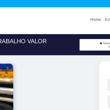
Home
Em
RABALHO VALOR
Hom
l