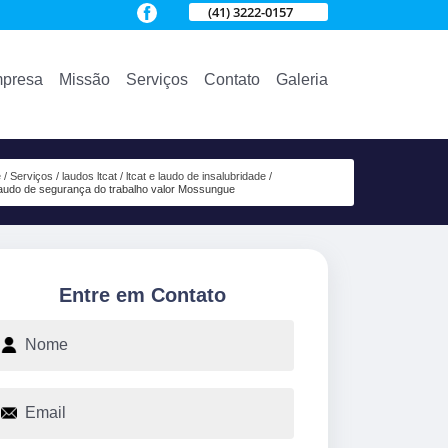
(41) 3222-0157
presa
Missão
Serviços
Contato
Galeria
e
Serviços
laudos ltcat
ltcat e laudo de insalubridade
audo de segurança do trabalho valor Mossungue
Entre em Contato