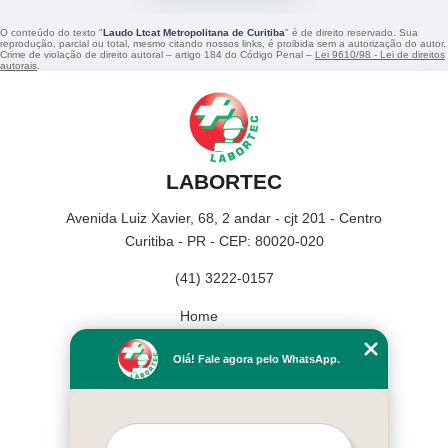
O conteúdo do texto "
Laudo Ltcat Metropolitana de Curitiba
" é de direito reservado. Sua
reprodução, parcial ou total, mesmo citando nossos links, é proibida sem a autorização do autor.
Crime de violação de direito autoral – artigo 184 do Código Penal –
Lei 9610/98 - Lei de direitos
autorais
.
LABORTEC
Avenida Luiz Xavier, 68, 2 andar - cjt 201 - Centro
Curitiba - PR - CEP: 80020-020
(41) 3222-0157
Home
Empresa
Olá! Fale agora pelo WhatsApp.
Missão
Serviços
Contato
Mapa do site